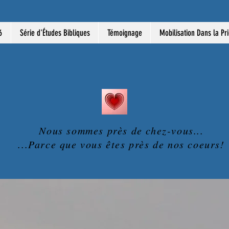
6
Série d'Études Bibliques
Témoignage
Mobilisation Dans la Pr
Nous sommes près de chez-vous...
...Parce que vous êtes près de nos coeurs!