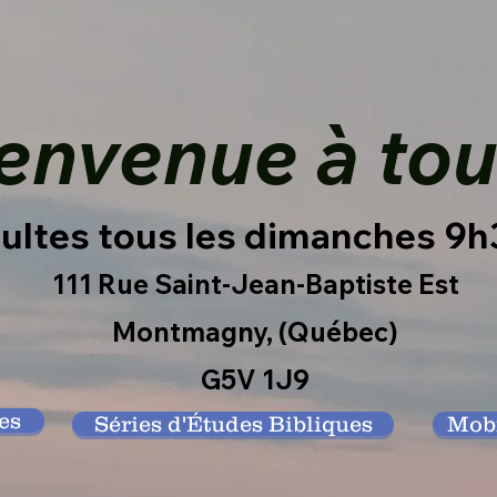
envenue à tou
ultes tous les dimanches 9
111 Rue Saint-Jean-B
aptiste Est
Montmagny, (Québec)
G5V 1J9
es
Séries d'Études Bibliques
Mobi