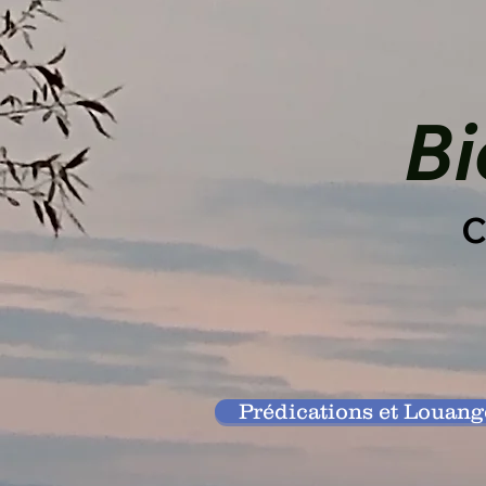
Bi
C
Prédications et Louang