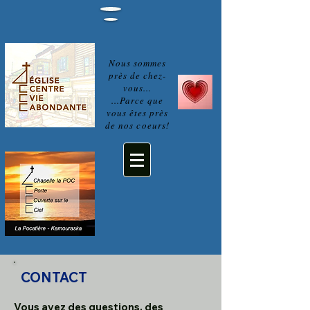
Nous sommes
près de chez-
vous...
...Parce que
vous êtes près
de nos coeurs!
CONTACT
Vous avez des questions, des